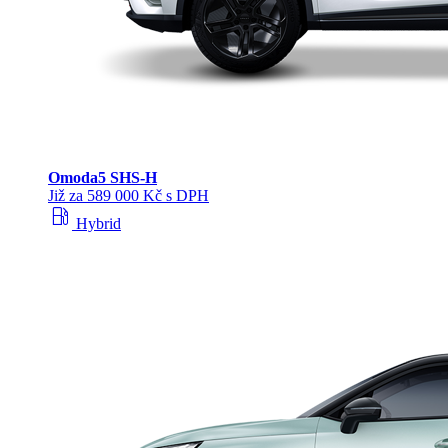
Omoda
5 SHS‑H
Již za 589 000 Kč s DPH
local_gas_station
Hybrid