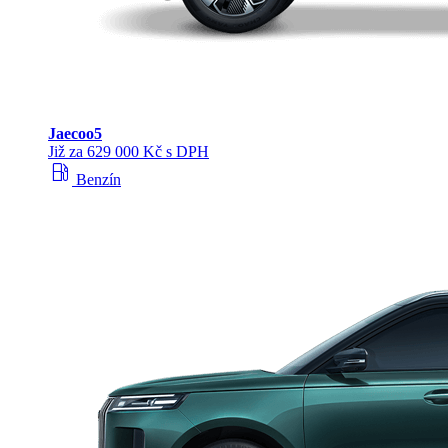
Jaecoo
5
Již za 629 000 Kč s DPH
local_gas_station
Benzín