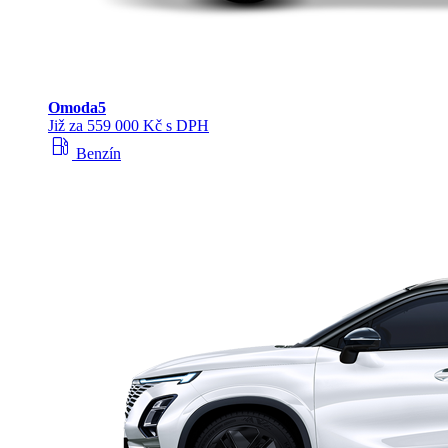
Omoda
5
Již za 559 000 Kč s DPH
local_gas_station
Benzín