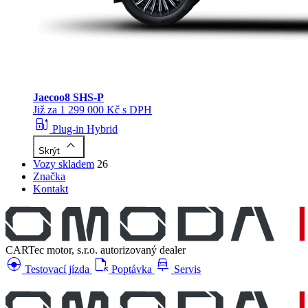
Jaecoo
8 SHS-P
Již za 1 299 000 Kč s DPH
ev_station
Plug-in Hybrid
keyboard_arrow_up
Skrýt
Vozy skladem
26
Značka
Kontakt
CARTec motor, s.r.o.
autorizovaný dealer
search_hands_free
file_open
car_repair
Testovací jízda
Poptávka
Servis