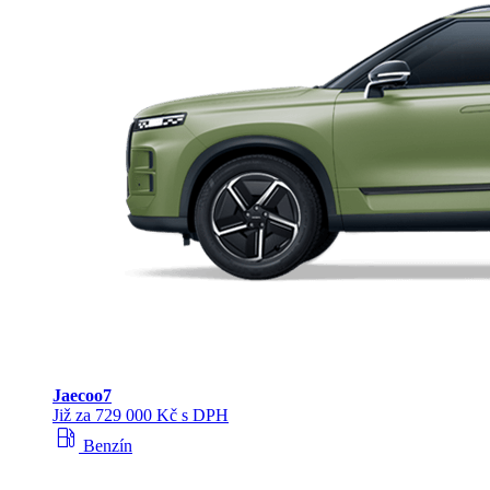
Jaecoo
7
Již za 729 000 Kč s DPH
local_gas_station
Benzín