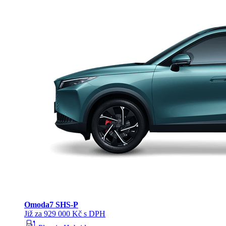
Omoda
7 SHS-P
Již za 929 000 Kč s DPH
ev_station