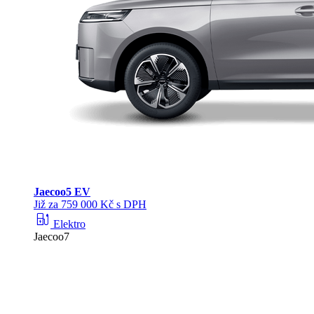
Jaecoo
5 EV
Již za 759 000 Kč s DPH
ev_station
Elektro
Jaecoo7