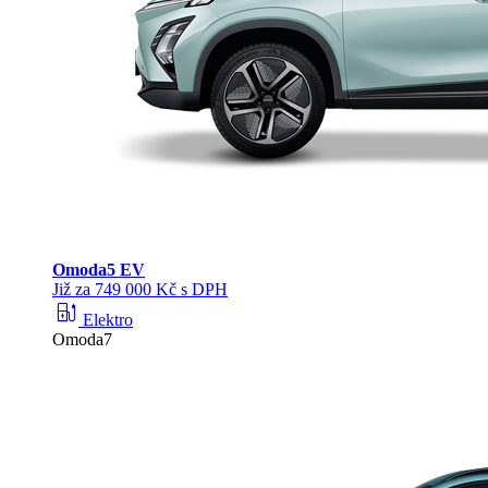
Omoda
5 EV
Již za 749 000 Kč s DPH
ev_station
Elektro
Omoda7