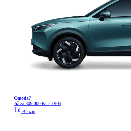
Omoda
7
Již za 809 000 Kč s DPH
local_gas_station
Benzín