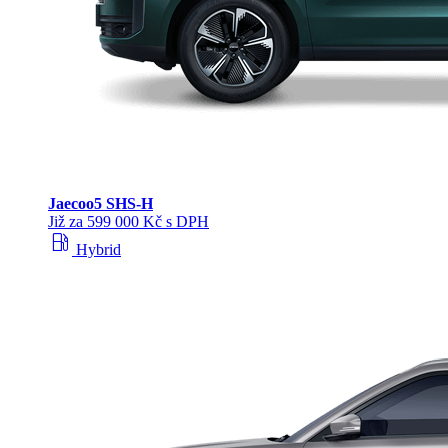
Jaecoo
5 SHS-H
Již za 599 000 Kč s DPH
local_gas_station
Hybrid