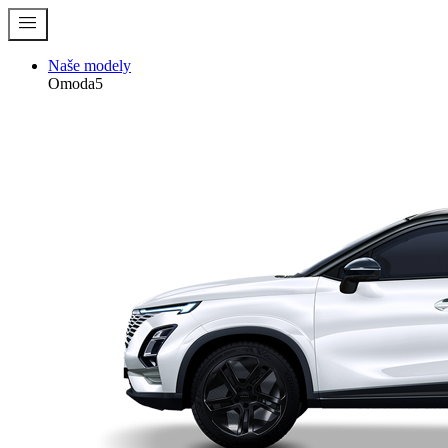
menu
Naše modely
Omoda5