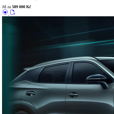
Již za
589 000 Kč
search_hands_free
file_open