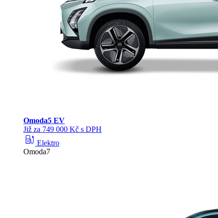
Omoda
5 EV
Již za 749 000 Kč s DPH
ev_station
Elektro
Omoda7