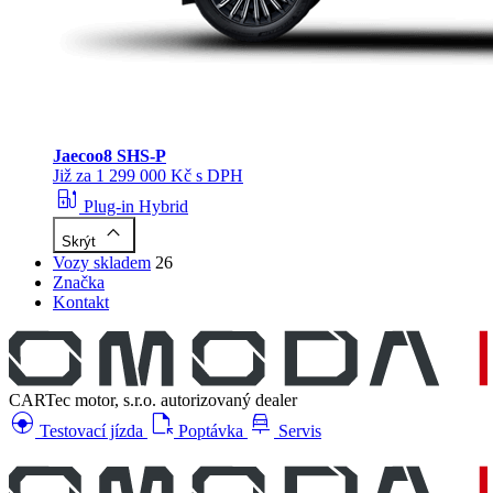
Jaecoo
8 SHS-P
Již za 1 299 000 Kč s DPH
ev_station
Plug-in Hybrid
keyboard_arrow_up
Skrýt
Vozy skladem
26
Značka
Kontakt
CARTec motor, s.r.o.
autorizovaný dealer
search_hands_free
file_open
car_repair
Testovací jízda
Poptávka
Servis