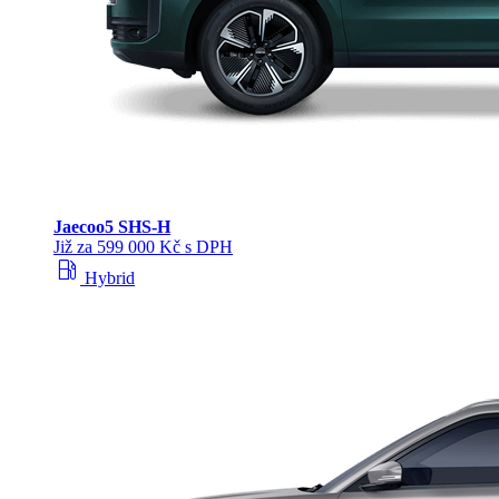
Jaecoo
5 SHS-H
Již za 599 000 Kč s DPH
local_gas_station
Hybrid