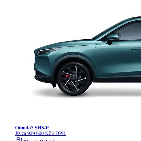
Omoda
7 SHS-P
Již za 929 000 Kč s DPH
ev_station