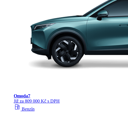
Omoda
7
Již za 809 000 Kč s DPH
local_gas_station
Benzín