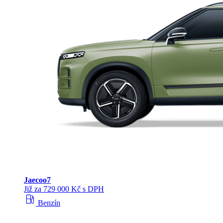
Jaecoo
7
Již za 729 000 Kč s DPH
local_gas_station
Benzín