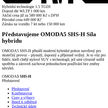
Hybridní technologie
1.5 TGDI
Dojezd dle WLTP
1 000 km
Akční cena již za
589 000 Kč
s DPH
Původní cena
649 000 Kč
Záruka na vozidlo
7 let nebo 150 000 km
Představujeme OMODA5 SHS-H
Síla
hybridu
OMODA5 SHS-H přináší moderní hybridní pohon navržený pro
skutečný provoz – plynulý, úsporný a příjemně svižný. Je to vůz pro
řidiče, kteří chtějí stylové SUV s technologií, jež umí výrazně snížit
spotřebu a zároveň zachovat jednoduchost používání bez změny
návyků.
OMODA
5 SHS-H
Představení
Představení
Konfigurovat
Ceny a výbavy
Ihned k odběru
4
Technické údaje