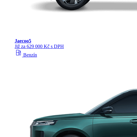
Jaecoo
5
Již za 629 000 Kč s DPH
local_gas_station
Benzín