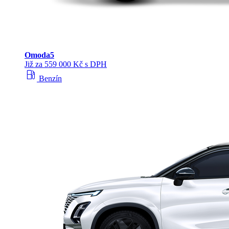
Omoda
5
Již za 559 000 Kč s DPH
local_gas_station
Benzín