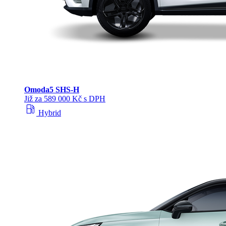
Omoda
5 SHS‑H
Již za 589 000 Kč s DPH
local_gas_station
Hybrid