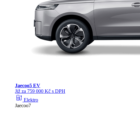
Jaecoo
5 EV
Již za 759 000 Kč s DPH
ev_station
Elektro
Jaecoo7