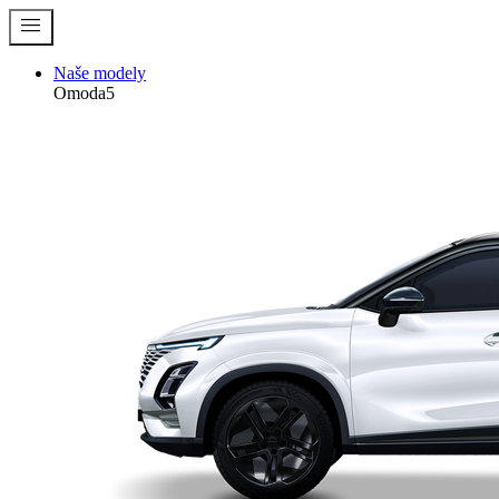
menu
Naše modely
Omoda5