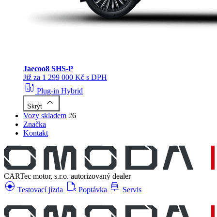
Jaecoo
8 SHS-P
Již za 1 299 000 Kč s DPH
ev_station
Plug-in Hybrid
keyboard_arrow_up
Skrýt
Vozy skladem
26
Značka
Kontakt
CARTec motor, s.r.o.
autorizovaný dealer
search_hands_free
file_open
car_repair
Testovací jízda
Poptávka
Servis