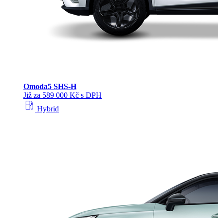
Omoda
5 SHS‑H
Již za 589 000 Kč s DPH
local_gas_station
Hybrid