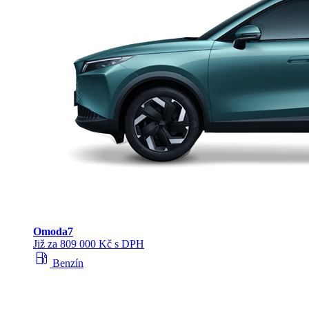
Omoda
7
Již za 809 000 Kč s DPH
local_gas_station
Benzín