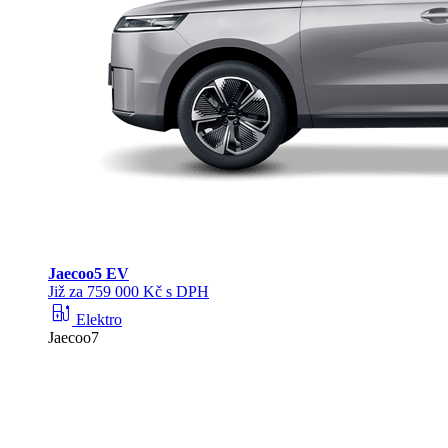
Jaecoo
5 EV
Již za 759 000 Kč s DPH
ev_station
Elektro
Jaecoo7