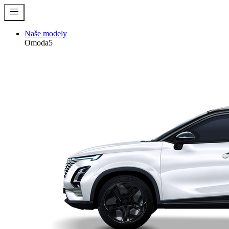
menu
Naše modely
Omoda5