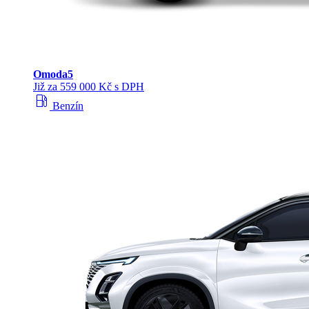
Omoda
5
Již za 559 000 Kč s DPH
local_gas_station
Benzín