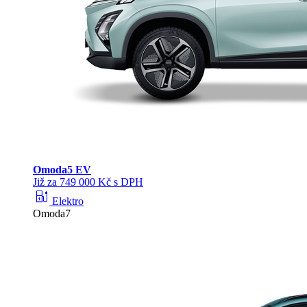
Omoda
5 EV
Již za 749 000 Kč s DPH
ev_station
Elektro
Omoda7