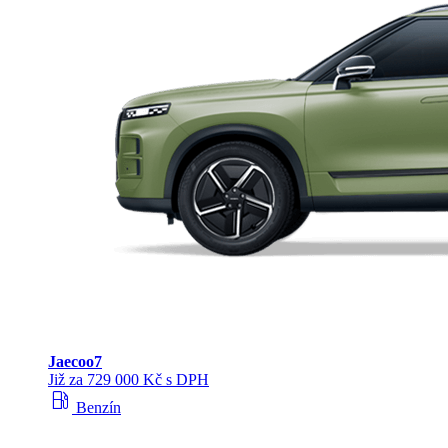
Jaecoo
7
Již za 729 000 Kč s DPH
local_gas_station
Benzín