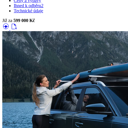
Ceny a výbavy
Ihned k odběru
2
Technické údaje
Již za
599 000 Kč
search_hands_free
file_open