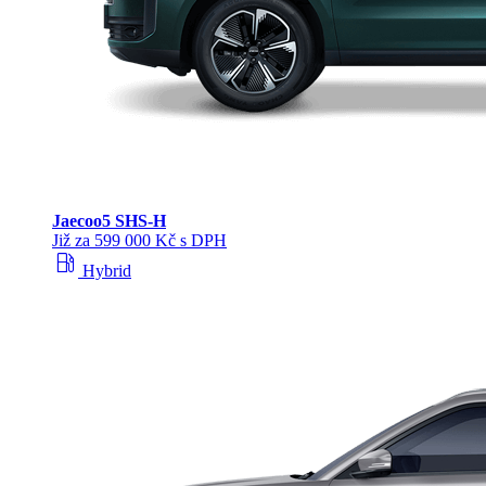
Jaecoo
5 SHS-H
Již za 599 000 Kč s DPH
local_gas_station
Hybrid