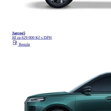
Jaecoo
5
Již za 629 000 Kč s DPH
local_gas_station
Benzín