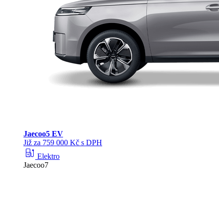
Jaecoo
5 EV
Již za 759 000 Kč s DPH
ev_station
Elektro
Jaecoo7