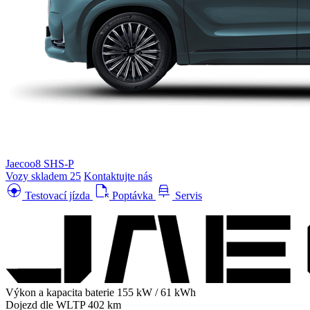
Jaecoo8 SHS-P
Vozy skladem
25
Kontaktujte nás
search_hands_free
file_open
car_repair
Testovací jízda
Poptávka
Servis
Výkon a kapacita baterie
155 kW / 61 kWh
Dojezd dle WLTP
402 km