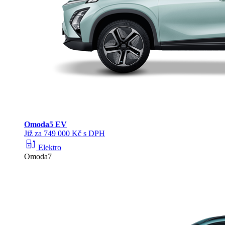
Omoda
5 EV
Již za 749 000 Kč s DPH
ev_station
Elektro
Omoda7