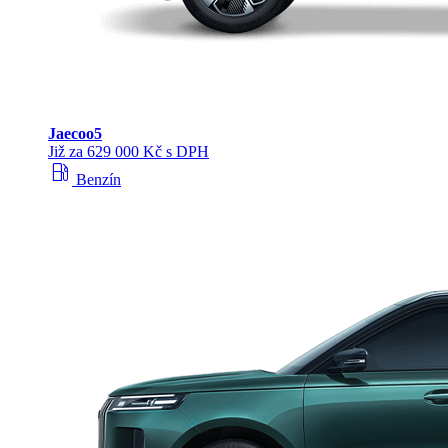
Jaecoo
5
Již za 629 000 Kč s DPH
local_gas_station
Benzín