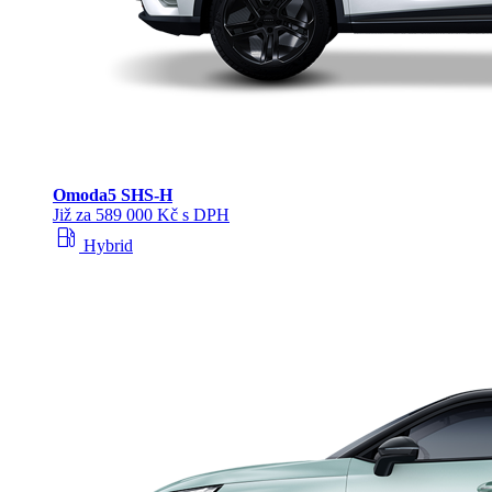
Omoda
5 SHS‑H
Již za 589 000 Kč s DPH
local_gas_station
Hybrid