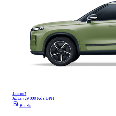
Jaecoo
7
Již za 729 000 Kč s DPH
local_gas_station
Benzín