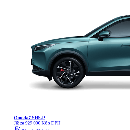
Omoda
7 SHS-P
Již za 929 000 Kč s DPH
ev_station