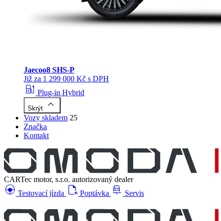
Jaecoo
8 SHS-P
Již za 1 299 000 Kč s DPH
ev_station
Plug-in Hybrid
keyboard_arrow_up
Skrýt
Vozy skladem
25
Značka
Kontakt
CARTec motor, s.r.o.
autorizovaný dealer
search_hands_free
file_open
car_repair
Testovací jízda
Poptávka
Servis