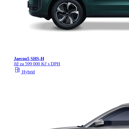
Jaecoo
5 SHS-H
Již za 599 000 Kč s DPH
local_gas_station
Hybrid