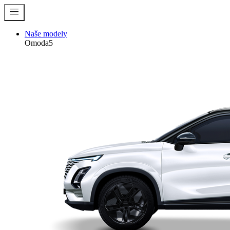
menu
Naše modely
Omoda5