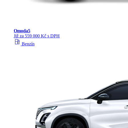
Omoda
5
Již za 559 000 Kč s DPH
local_gas_station
Benzín