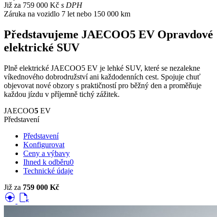
Již za
759 000 Kč
s DPH
Záruka na vozidlo
7 let nebo 150 000 km
Představujeme JAECOO5 EV
Opravdové
elektrické SUV
Plně elektrické JAECOO5 EV je lehké SUV, které se nezalekne
víkednového dobrodružství ani každodenních cest. Spojuje chuť
objevovat nové obzory s praktičností pro běžný den a proměňuje
každou jízdu v příjemně tichý zážitek.
JAECOO
5
EV
Představení
Představení
Konfigurovat
Ceny a výbavy
Ihned k odběru
0
Technické údaje
Již za
759 000 Kč
search_hands_free
file_open