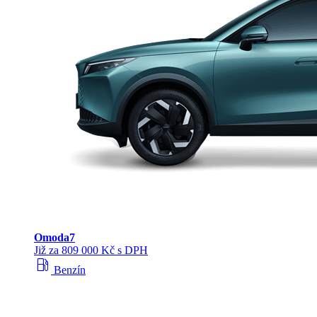
Omoda
7
Již za 809 000 Kč s DPH
local_gas_station
Benzín