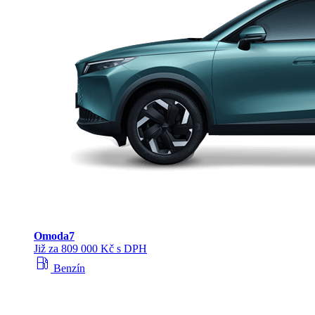
Omoda
7
Již za 809 000 Kč s DPH
local_gas_station
Benzín