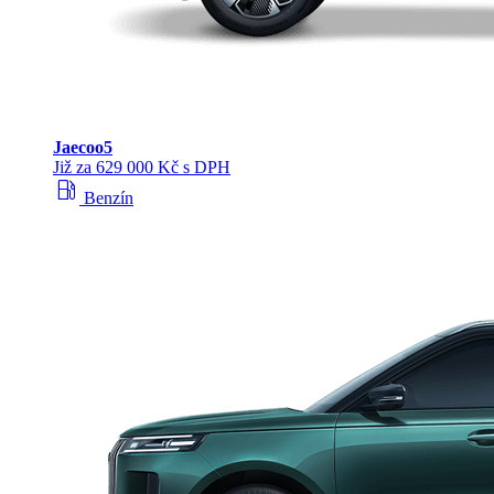
Jaecoo
5
Již za 629 000 Kč s DPH
local_gas_station
Benzín