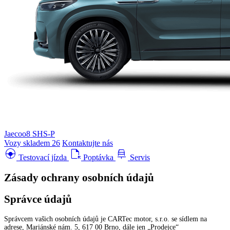
Jaecoo8 SHS-P
Vozy skladem
26
Kontaktujte nás
search_hands_free
file_open
car_repair
Testovací jízda
Poptávka
Servis
Zásady ochrany osobních údajů
Správce údajů
Správcem vašich osobních údajů je CARTec motor, s.r.o. se sídlem na
adrese, Mariánské nám. 5, 617 00 Brno, dále jen „Prodejce“