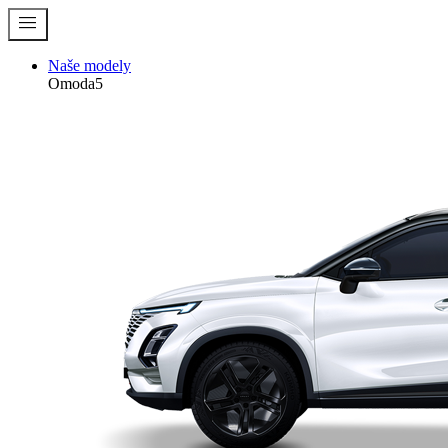
menu
Naše modely
Omoda5