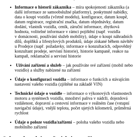
Informace o historii zákazníka
– míra spokojenosti zákazníka (a
další informace ze samoobslužné platformy), poskytnuté nabídky,
data o koupi vozidla (včetně modelu), konfigurace, datum koupě,
datum registrace, registrační značka, datum objednávky, datum
dodání, vlastník vozidla, ceník, záruční informace, zbytková
hodnota, volitelné informace v rámci pojištění (např. vozidla
v domácnosti, používání služeb mobility), údaje o koupi náhradních
dílů, doplňků a lifestylových produktů, údaje získané během návštěv
u Prodejce (např. požadavky, informace o konzultacích, odpovědný
konzultant prodeje, servisní historie), historie kampaně, reakce na
kampaň, reklamační a servisní historie
Užívání zařízení a služeb
– jak používáte své zařízení (mobil nebo
vozidlo) a služby nabízené na zařízení
Údaje o konfiguraci vozidla
– informace o funkcích a stávajícím
nastavení vašeho vozidla (zjištěné na základě VIN)
Technické údaje o vozidle
– informace o výkonových vlastnostech
motoru a systémech vozidla, množství paliva v nádrži, dojezdová
vzdálenost, dopravní a cestovní informace v reálném čase (vstupní
navigační údaje), vnější teplota, počet ujetých kilometrů, průměrná
rychlost
Údaje o poloze vozidla/zařízení
– poloha vašeho vozidla nebo
mobilního zařízení