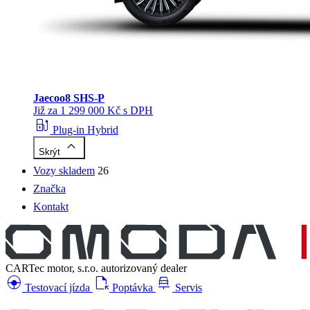
Jaecoo
8 SHS-P
Již za 1 299 000 Kč s DPH
ev_station
Plug-in Hybrid
keyboard_arrow_up
Skrýt
Vozy skladem
26
Značka
Kontakt
CARTec motor, s.r.o.
autorizovaný dealer
search_hands_free
file_open
car_repair
Testovací jízda
Poptávka
Servis