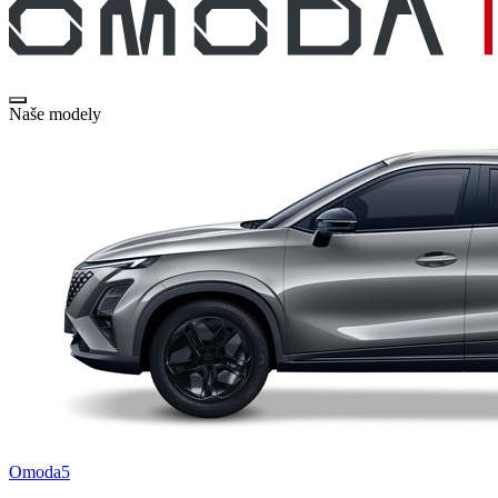
Naše modely
Omoda5