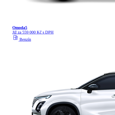
Omoda
5
Již za 559 000 Kč s DPH
local_gas_station
Benzín