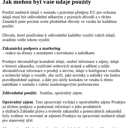
Jak mohou být vaše údaje použity
Použití osobních údajů v souladu s právními předpisy EU pro ochranu
údajů musí být odůvodněné některým z právních důvodů a v těchto
Zásadách jsme povinni uvést předmětné důvody ve vztahu ke každému
použití.
Důvody, které používáme k odůvodnění každého využití vašich údajů,
uvádíme vedle tohoto využití.
Zákaznická podpora a marketing
– reakce na dotazy a seznámení s novinkami a nabídkami
Prodejce shromažďuje kontaktní údaje, osobní informace a zájmy, údaje
o historii zákazníka, využívání webových stránek a sdělení a může
shromažďovat informace o prodeji a servisu, údaje o konfiguraci vozidla
a technické údaje o vozidle, aby určil, jaké novinky a nabídky vás budou
pravděpodobně zajímat, a dále pro účely kontaktu ve vztahu k těmto
nabídkám v souladu s vašimi marketingovými preferencemi.
Zdůvodnění použití
: Souhlas, oprávněný zájem.
Oprávněný zájem
: Toto zpracování vychází z oprávněného zájmu Prodejce
za účelem podpory a poskytnutí informací o jeho produktech
a službách.Základní práva a svobody zákazníků a potenciálních zákazníků
byly zváženy ve srovnání se zájmem Prodejce na zpracování osobních údajů
pro stanovený účel.