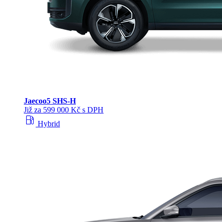
Jaecoo
5 SHS-H
Již za 599 000 Kč s DPH
local_gas_station
Hybrid