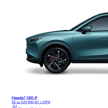
Omoda
7 SHS-P
Již za 929 000 Kč s DPH
ev_station