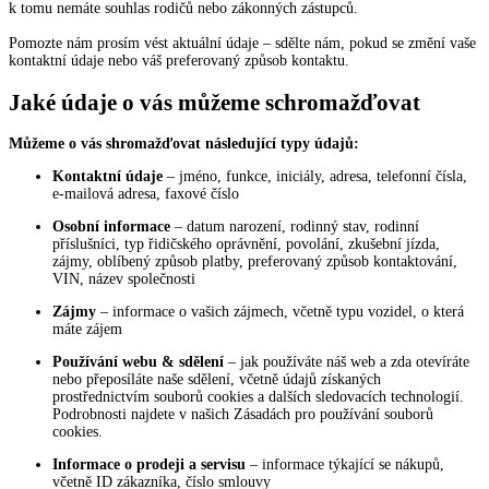
k tomu nemáte souhlas rodičů nebo zákonných zástupců.
Pomozte nám prosím vést aktuální údaje – sdělte nám, pokud se změní vaše
kontaktní údaje nebo váš preferovaný způsob kontaktu.
Jaké údaje o vás můžeme schromažďovat
Můžeme o vás shromažďovat následující typy údajů:
Kontaktní údaje
– jméno, funkce, iniciály, adresa, telefonní čísla,
e-mailová adresa, faxové číslo
Osobní informace
– datum narození, rodinný stav, rodinní
příslušníci, typ řidičského oprávnění, povolání, zkušební jízda,
zájmy, oblíbený způsob platby, preferovaný způsob kontaktování,
VIN, název společnosti
Zájmy
– informace o vašich zájmech, včetně typu vozidel, o která
máte zájem
Používání webu & sdělení
– jak používáte náš web a zda otevíráte
nebo přeposíláte naše sdělení, včetně údajů získaných
prostřednictvím souborů cookies a dalších sledovacích technologií.
Podrobnosti najdete v našich Zásadách pro používání souborů
cookies.
Informace o prodeji a servisu
– informace týkající se nákupů,
včetně ID zákazníka, číslo smlouvy