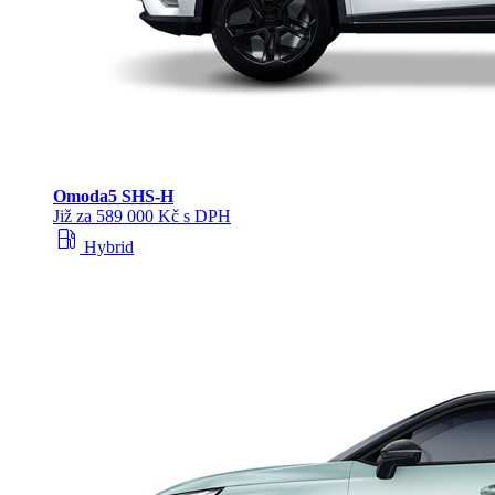
Omoda
5 SHS‑H
Již za 589 000 Kč s DPH
local_gas_station
Hybrid