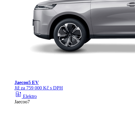
Jaecoo
5 EV
Již za 759 000 Kč s DPH
ev_station
Elektro
Jaecoo7