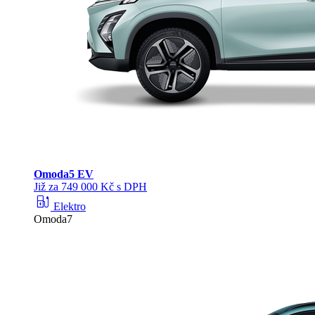
Omoda
5 EV
Již za 749 000 Kč s DPH
ev_station
Elektro
Omoda7