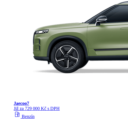
Jaecoo
7
Již za 729 000 Kč s DPH
local_gas_station
Benzín