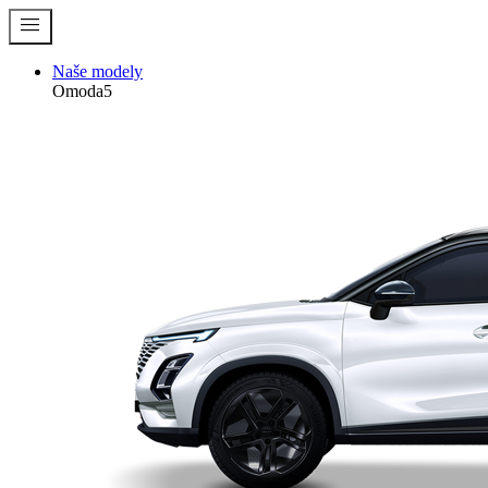
menu
Naše modely
Omoda5