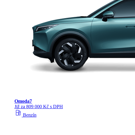
Omoda
7
Již za 809 000 Kč s DPH
local_gas_station
Benzín