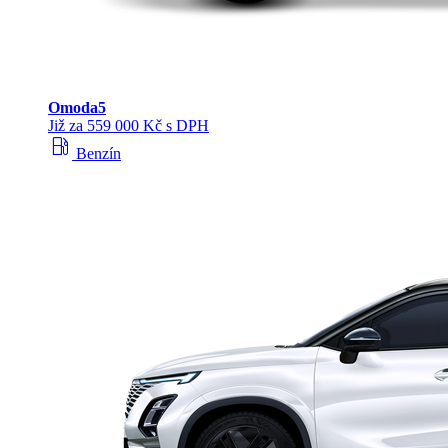
Omoda
5
Již za 559 000 Kč s DPH
local_gas_station
Benzín