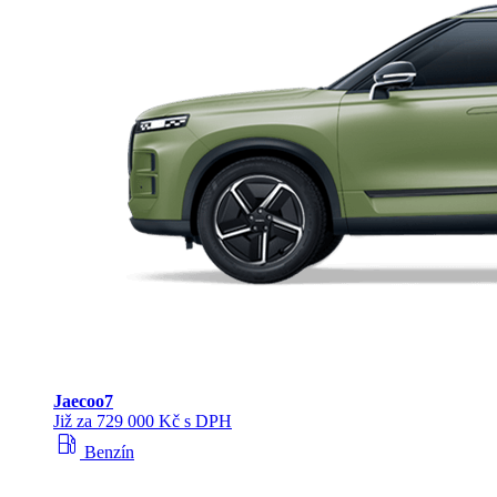
Jaecoo
7
Již za 729 000 Kč s DPH
local_gas_station
Benzín