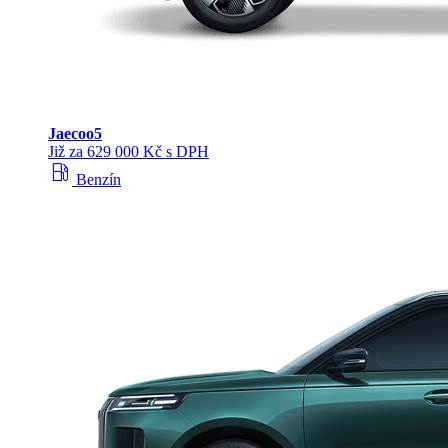
Jaecoo
5
Již za 629 000 Kč s DPH
local_gas_station
Benzín