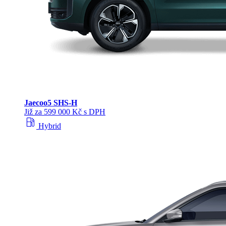
Jaecoo
5 SHS-H
Již za 599 000 Kč s DPH
local_gas_station
Hybrid