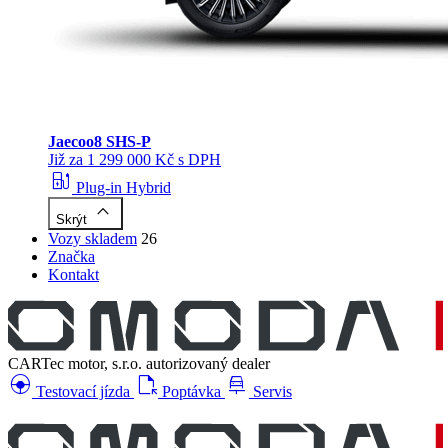
Jaecoo
8 SHS-P
Již za 1 299 000 Kč s DPH
ev_station
Plug-in Hybrid
keyboard_arrow_up
Skrýt
Vozy skladem
26
Značka
Kontakt
CARTec motor, s.r.o.
autorizovaný dealer
search_hands_free
file_open
car_repair
Testovací jízda
Poptávka
Servis