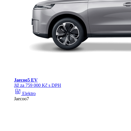
Jaecoo
5 EV
Již za 759 000 Kč s DPH
ev_station
Elektro
Jaecoo7