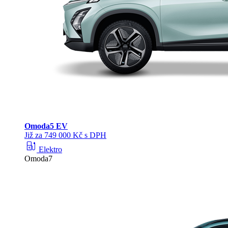
Omoda
5 EV
Již za 749 000 Kč s DPH
ev_station
Elektro
Omoda7