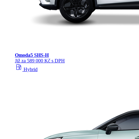
Omoda
5 SHS‑H
Již za 589 000 Kč s DPH
local_gas_station
Hybrid