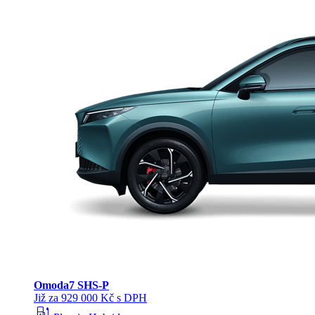
Omoda
7 SHS-P
Již za 929 000 Kč s DPH
ev_station