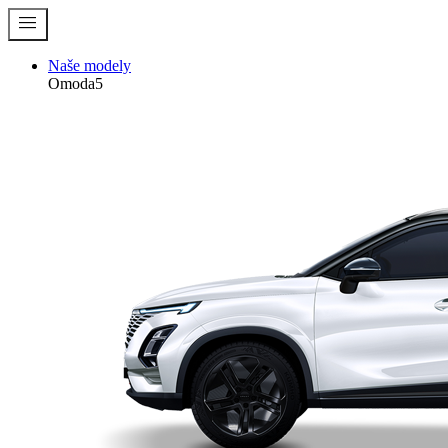
menu
Naše modely
Omoda5