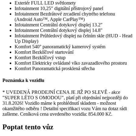
Exteriér
FULL LED světlomety
Infotainment
10,25" digitální přístrojový panel
Infotainment
Bezdrátové zrcadlení chytrého telefonu
(Android Auto™, Apple CarPlay™)
Infotainment
Centrální dotykový displej 13.2"
Infotainment
Centrální dotykový displej 14.8"
Infotainment
Průhledový displej na čelním skle (HUD - Head
Up Display)
Komfort
540° panoramatický kamerový systém
Komfort
Bezklíčové startování
Komfort
Bezklíčový vstup
Komfort
Elektricky ovládané víko zavazadlového prostoru
Komfort
Panoramatická prosklená střecha
Poznámka k vozidlu
* UVEDENÁ PRODEJNÍ CENA JE JIŽ PO SLEVĚ - akce
"SUPER LÉTO S OMODOU", platí při objednání nejpozději do
31.8.2026! Vozidlo máme k prohlédnutí skladem ​- možnost
okamžitého odběru ! Detailní specifikaci vozu Vám na dotaz rádi
zašleme. Ceníková cena uvedeného vozidla: 854.000 Kč.
Poptat tento vůz