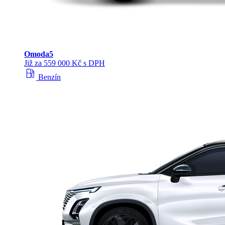
Omoda
5
Již za 559 000 Kč s DPH
local_gas_station
Benzín