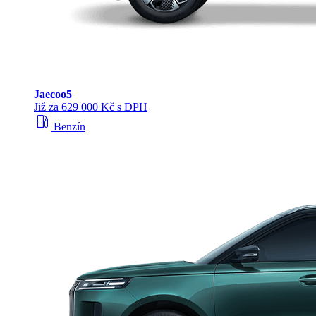
Jaecoo
5
Již za 629 000 Kč s DPH
local_gas_station
Benzín