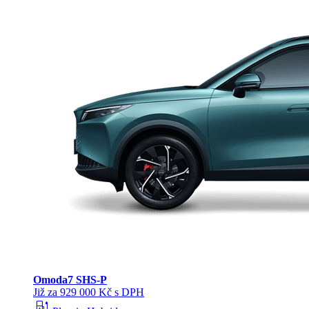
Omoda
7 SHS-P
Již za 929 000 Kč s DPH
ev_station