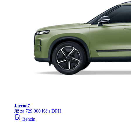
Jaecoo
7
Již za 729 000 Kč s DPH
local_gas_station
Benzín