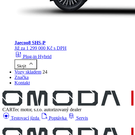
Jaecoo
8 SHS-P
Již za 1 299 000 Kč s DPH
ev_station
Plug-in Hybrid
keyboard_arrow_up
Skrýt
Vozy skladem
24
Značka
Kontakt
CARTec motor, s.r.o.
autorizovaný dealer
search_hands_free
file_open
car_repair
Testovací jízda
Poptávka
Servis