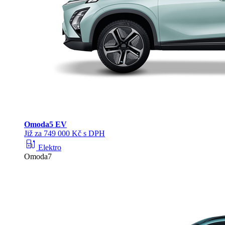
Omoda
5 EV
Již za 749 000 Kč s DPH
ev_station
Elektro
Omoda7