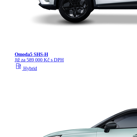
Omoda
5 SHS‑H
Již za 589 000 Kč s DPH
local_gas_station
Hybrid