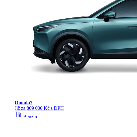
Omoda
7
Již za 809 000 Kč s DPH
local_gas_station
Benzín