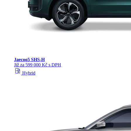
Jaecoo
5 SHS-H
Již za 599 000 Kč s DPH
local_gas_station
Hybrid