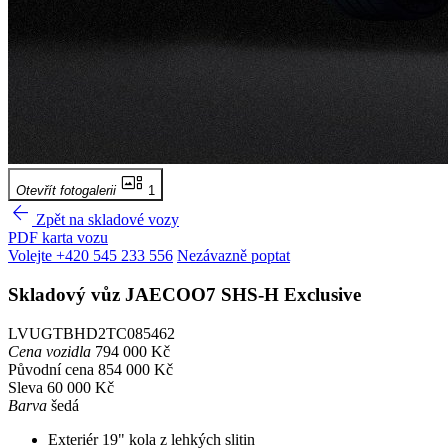
gallery_thumbnail
Otevřít fotogalerii
1
arrow_back
Zpět na skladové vozy
PDF karta vozu
Volejte +420 545 233 556
Nezávazně poptat
Skladový vůz
JAECOO7 SHS-H
Exclusive
LVUGTBHD2TC085462
Cena vozidla
794 000 Kč
Původní cena
854 000 Kč
Sleva
60 000 Kč
Barva
šedá
Exteriér
19" kola z lehkých slitin