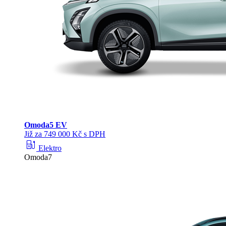
Omoda
5 EV
Již za 749 000 Kč s DPH
ev_station
Elektro
Omoda7