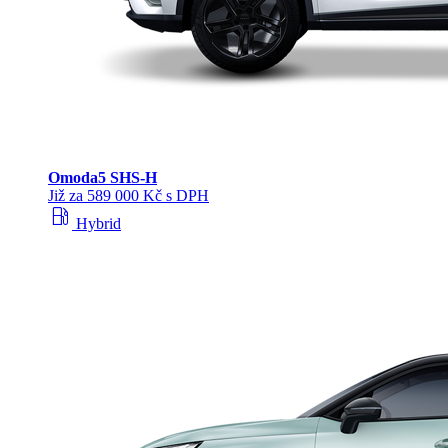
Omoda
5 SHS‑H
Již za 589 000 Kč s DPH
local_gas_station
Hybrid