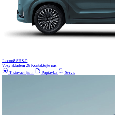
Jaecoo8 SHS-P
Vozy skladem
26
Kontaktujte nás
search_hands_free
file_open
car_repair
Testovací jízda
Poptávka
Servis