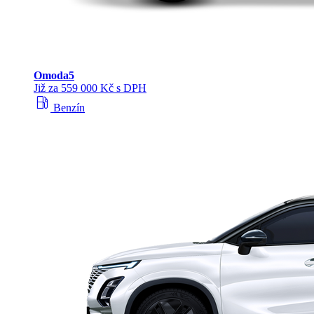
Omoda
5
Již za 559 000 Kč s DPH
local_gas_station
Benzín