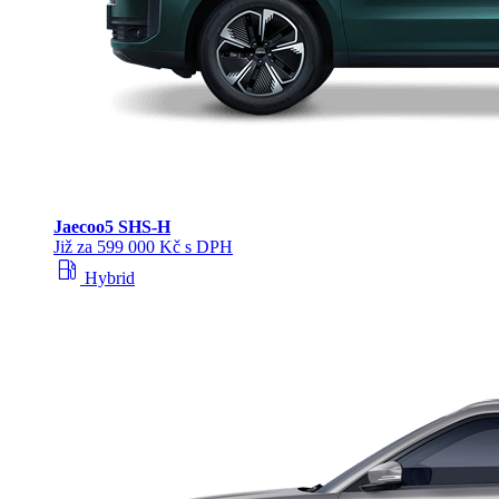
Jaecoo
5 SHS-H
Již za 599 000 Kč s DPH
local_gas_station
Hybrid