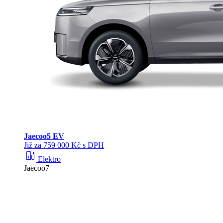
Jaecoo
5 EV
Již za 759 000 Kč s DPH
ev_station
Elektro
Jaecoo7