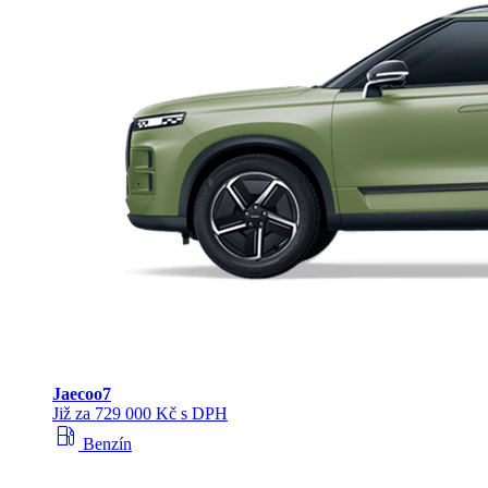
Jaecoo
7
Již za 729 000 Kč s DPH
local_gas_station
Benzín