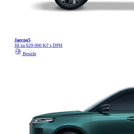
Jaecoo
5
Již za 629 000 Kč s DPH
local_gas_station
Benzín