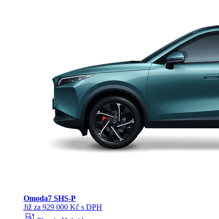
Omoda
7 SHS-P
Již za 929 000 Kč s DPH
ev_station