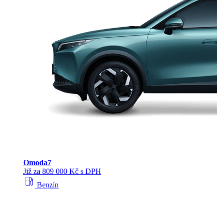
Omoda
7
Již za 809 000 Kč s DPH
local_gas_station
Benzín