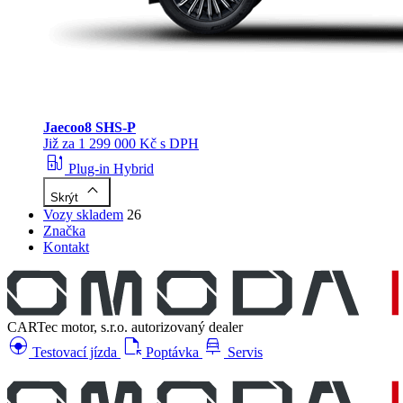
Jaecoo
8 SHS-P
Již za 1 299 000 Kč s DPH
ev_station
Plug-in Hybrid
keyboard_arrow_up
Skrýt
Vozy skladem
26
Značka
Kontakt
CARTec motor, s.r.o.
autorizovaný dealer
search_hands_free
file_open
car_repair
Testovací jízda
Poptávka
Servis