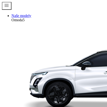
menu
Naše modely
Omoda5